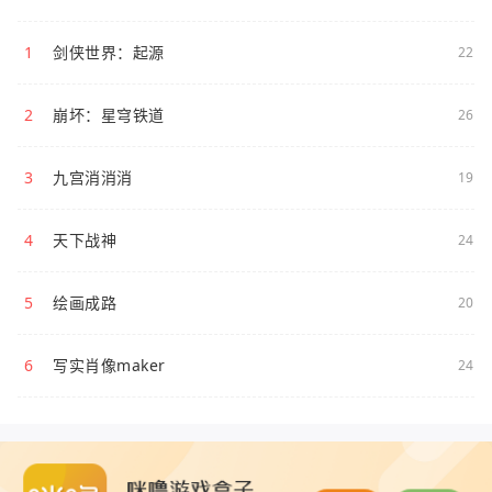
1
剑侠世界：起源
22
2
崩坏：星穹铁道
26
3
九宫消消消
19
4
天下战神
24
5
绘画成路
20
6
写实肖像maker
24