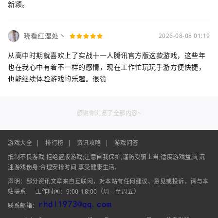
新颖。
晓看红湿处丶
2026-08-08 01:19
从高中时期就喜欢上了实战十一人腾讯官方版这款游戏，这些年
也在我心中有着不一样的感情，现在工作忙玩玩手游方便快捷，
也能继续体验游戏的乐趣。很赞
感谢你浏览了全部内容~
游戏大全
|
排行榜
|
资讯攻略
|
游戏问答
抵制不良游戏,拒绝盗版游戏;注意自我保护,谨防受骗上当;适度游戏益脑,沉
迷游戏伤身;合理安排时间,享受健康生活.
声明：部分资讯文章来自互联网，对本站有任何建议、意见或投诉，请与本
站联系
工作时间：9:00-18:00（周一至周五）
联系邮箱：