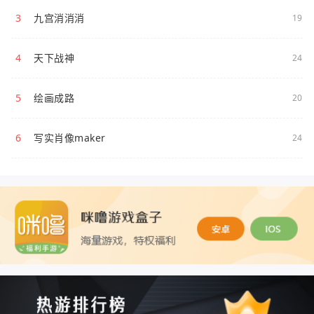
3
九宫消消消
19
4
天下战神
24
5
绘画成路
20
6
写实肖像maker
24