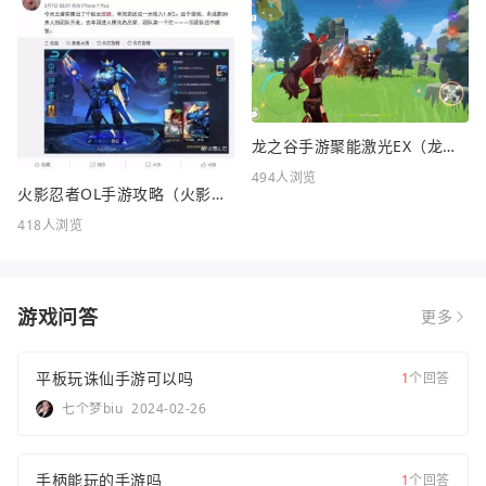
龙之谷手游聚能激光EX（龙之谷FC）
494人浏览
火影忍者OL手游攻略（火影忍者OL手游攻略站）
418人浏览
游戏问答
更多
平板玩诛仙手游可以吗
1
个回答
七个梦biu
2024-02-26
手柄能玩的手游吗
1
个回答