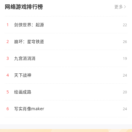
网络游戏排行榜
更多
1
剑侠世界：起源
22
2
崩坏：星穹铁道
26
3
九宫消消消
19
4
天下战神
24
5
绘画成路
20
6
写实肖像maker
24