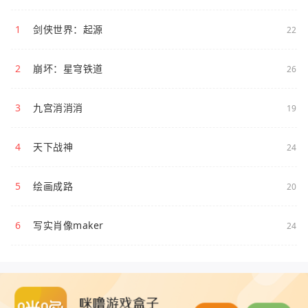
1
剑侠世界：起源
22
2
崩坏：星穹铁道
26
3
九宫消消消
19
4
天下战神
24
5
绘画成路
20
6
写实肖像maker
24