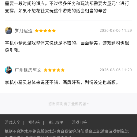
需要一段时间的适应。不过很多任务和玩法都需要大量元宝进行
支撑，如果不想花钱来玩这个游戏的话会相当的辛苦
岁月迢迢
2026-08-06 11:29
掌机小精灵游戏整体来说还是不错的，画面精美，游戏题材也很
吸引我。
广州租房阿文
2026-08-06 11:29
掌机小精灵总体来说还不错，画风好看，剧情设定也新颖。
感谢你浏览了全部内容~
游戏大全
|
排行榜
|
资讯攻略
|
游戏问答
抵制不良游戏,拒绝盗版游戏;注意自我保护,谨防受骗上当;适度游戏益脑,沉