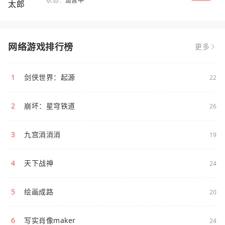
状态：
运营中
网络游戏排行榜
更多
1
剑侠世界：起源
22
2
崩坏：星穹铁道
26
3
九宫消消消
19
4
天下战神
24
5
绘画成路
20
6
写实肖像maker
24