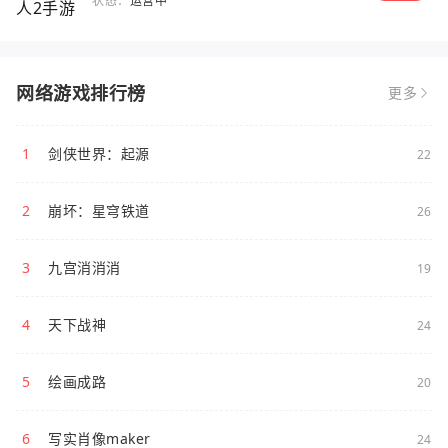
状态：
运营中
网络游戏排行榜
更多
1
剑侠世界：起源
22
2
崩坏：星穹铁道
26
3
九宫消消消
19
4
天下战神
24
5
绘画成路
20
6
写实肖像maker
24