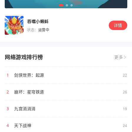
吞噬小蝌蚪
详情
状态：
运营中
网络游戏排行榜
更多
1
剑侠世界：起源
22
2
崩坏：星穹铁道
26
3
九宫消消消
19
4
天下战神
24