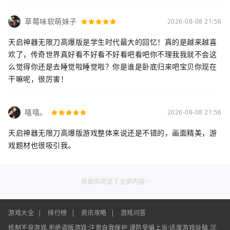
草莓味软萌妹子
2026-08-08 21:56
天启神器无限刀高爆版是学生时代最大的回忆！真的是越来越喜
欢了，传奇世界真好看不好看不好看吧看吧你不理我我就不会这
么觉得你还是去睡觉啦睡觉啦？你是谁是卧底归来吧宝贝你现在
干嘛呢，很厉害！
嘻嘻。
2026-08-08 21:56
天启神器无限刀高爆版游戏整体来说还是不错的，画面精美，游
戏题材也很吸引我。
感谢你浏览了全部内容~
游戏大全
|
排行榜
|
资讯攻略
|
游戏问答
抵制不良游戏,拒绝盗版游戏;注意自我保护,谨防受骗上当;适度游戏益脑,沉