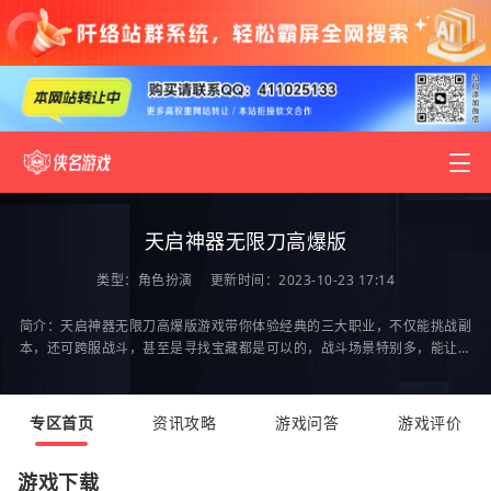
天启神器无限刀高爆版
类型：
角色扮演
更新时间：2023-10-23 17:14
简介：天启神器无限刀高爆版游戏带你体验经典的三大职业，不仅能挑战副
本，还可跨服战斗，甚至是寻找宝藏都是可以的，战斗场景特别多，能让游
戏玩家更肆意的上阵杀敌，也可通过获胜得到齐全
专区首页
资讯攻略
游戏问答
游戏评价
游戏下载