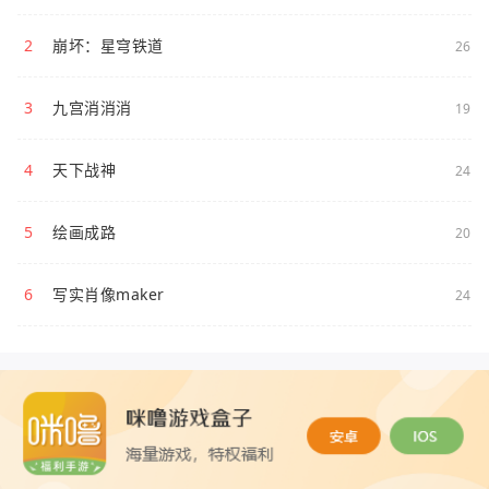
2
崩坏：星穹铁道
26
3
九宫消消消
19
4
天下战神
24
5
绘画成路
20
6
写实肖像maker
24