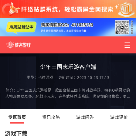
少年三国志乐游客户端
类型：
卡牌游戏
更新时间：2023-10-23 17:13
简介：少年三国志乐游版是一款回合制三国卡牌对战手游，拥有Q萌灵动的
人物形象以及多元化战斗元素，完善武将养成系统，满足你的收集欲，更有
炫酷周边免费赠送，欢迎感兴趣的朋友来2265安卓网
专区首页
资讯攻略
游戏问答
游戏评价
游戏下载