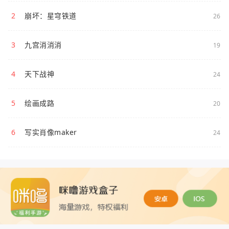
2
崩坏：星穹铁道
26
3
九宫消消消
19
4
天下战神
24
5
绘画成路
20
6
写实肖像maker
24