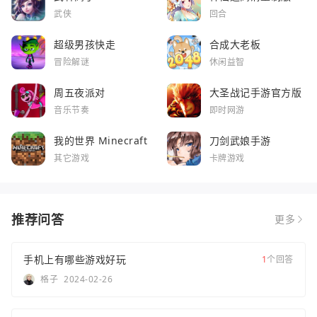
武侠
回合
超级男孩快走
合成大老板
冒险解谜
休闲益智
周五夜派对
大圣战记手游官方版
音乐节奏
即时网游
我的世界 Minecraft
刀剑武娘手游
其它游戏
卡牌游戏
推荐问答
更多
手机上有哪些游戏好玩
1
个回答
格子
2024-02-26