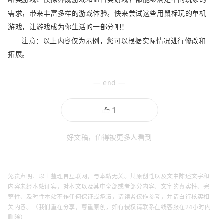
需求，带来丰富多样的游戏体验。快来尝试这些用鼠标玩的单机
游戏，让游戏成为你生活的一部分吧！
注意：以上内容仅为示例，您可以根据实际情况进行修改和
拓展。
— end —
好文稿，值得被更多人看到
免责声明：以上整理自互联网，与本站无关。其原创性以及文中陈述文字和
内容未经本站证实，对本文以及其中全部或者部分内容、文字的真实性、完
整性、及时性本站不作任何保证或承诺，请读者仅作参考，并请自行核实相
关内容。（我们重在分享，尊重原创，如有侵权请联系在线客服在24小时内
删除）