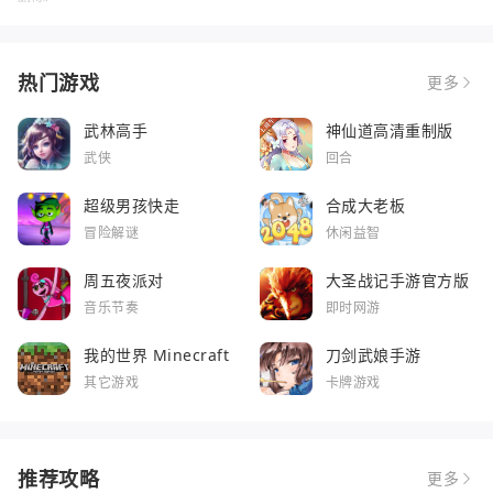
热门游戏
更多
武林高手
神仙道高清重制版
武侠
回合
超级男孩快走
合成大老板
冒险解谜
休闲益智
周五夜派对
大圣战记手游官方版
音乐节奏
即时网游
我的世界 Minecraft
刀剑武娘手游
其它游戏
卡牌游戏
推荐攻略
更多