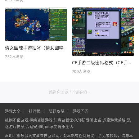
倩女幽魂手游抽冰（倩女幽魂手游抽冰攻略）
732人浏览
CF手游二级密码格式（CF手游二级密码格式是什么）
709人浏览
感谢你浏览了全部内容~
游戏大全
|
排行榜
|
资讯攻略
|
游戏问答
抵制不良游戏,拒绝盗版游戏;注意自我保护,谨防受骗上当;适度游戏益脑,沉
迷游戏伤身;合理安排时间,享受健康生活.
声明：部分资讯文章来自互联网，对本站有任何建议、意见或投诉，请与本