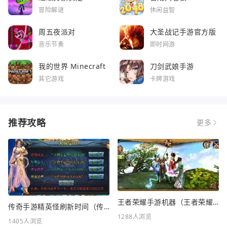
冒险解谜
休闲益智
周五夜派对
大圣战记手游官方版
音乐节奏
即时网游
我的世界 Minecraft
刀剑武娘手游
其它游戏
卡牌游戏
推荐攻略
更多
王者荣耀手游机器（王者荣耀手游机器人怎么玩）
传奇手游精英怪刷新时间（传奇手游私SF平台发布网）
1288人浏览
1405人浏览