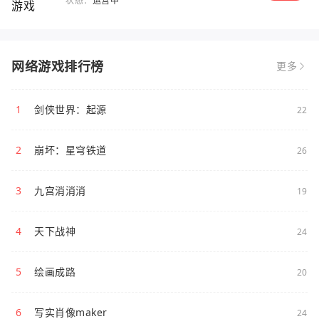
状态：
运营中
网络游戏排行榜
更多
1
剑侠世界：起源
22
2
崩坏：星穹铁道
26
3
九宫消消消
19
4
天下战神
24
5
绘画成路
20
6
写实肖像maker
24