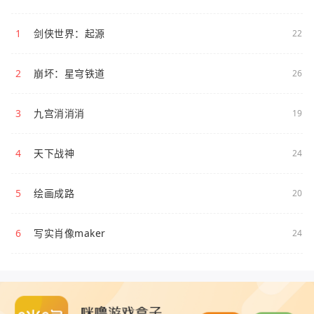
1
剑侠世界：起源
22
2
崩坏：星穹铁道
26
3
九宫消消消
19
4
天下战神
24
5
绘画成路
20
6
写实肖像maker
24