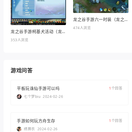
龙之谷手游六一时装（龙之谷手游六一时装怎么样）
474人浏览
龙之谷手游柯基犬活动（龙之谷KFC联动）
353人浏览
游戏问答
平板玩诛仙手游可以吗
1
个回答
七个梦biu
2024-02-26
手游如何玩方舟生存
1
个回答
绣赛衣
2024-02-26