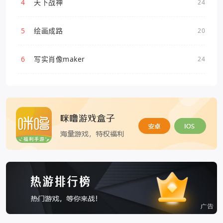
4
天下战神
24
5
绘画成路
20
6
写实肖像maker
24