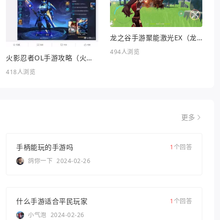
龙之谷手游聚能激光EX（龙之谷FC）
494人浏览
火影忍者OL手游攻略（火影忍者OL手游攻略站）
418人浏览
更多
手柄能玩的手游吗
1
个回答
鸽你一下
2024-02-26
什么手游适合平民玩家
1
个回答
小气泡
2024-02-26