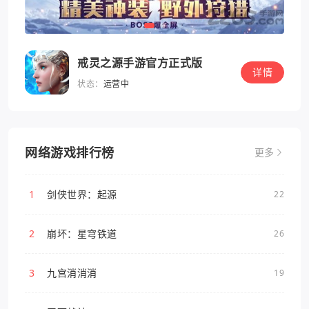
戒灵之源手游官方正式版
详情
状态：
运营中
网络游戏排行榜
更多
1
剑侠世界：起源
22
2
崩坏：星穹铁道
26
3
九宫消消消
19