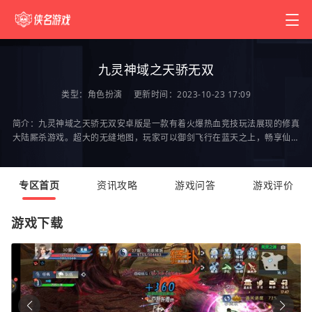
九灵神域之天骄无双
类型：
角色扮演
更新时间：2023-10-23 17:09
简介：九灵神域之天骄无双安卓版是一款有着火爆热血竞技玩法展现的修真
大陆厮杀游戏。超大的无缝地图，玩家可以御剑飞行在蓝天之上，畅享仙侠
体验，还能欣赏秀丽的绝美风光，3D的画风，精美
专区首页
资讯攻略
游戏问答
游戏评价
游戏下载