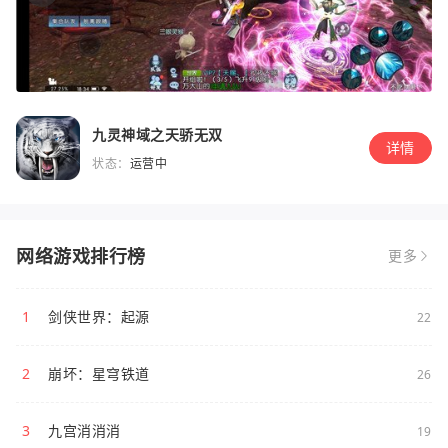
九灵神域之天骄无双
详情
状态：
运营中
网络游戏排行榜
更多
1
剑侠世界：起源
22
2
崩坏：星穹铁道
26
3
九宫消消消
19