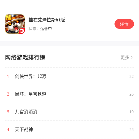
挂在艾泽拉斯bt版
详情
状态：
运营中
网络游戏排行榜
更多
1
剑侠世界：起源
22
2
崩坏：星穹铁道
26
3
九宫消消消
19
4
天下战神
24