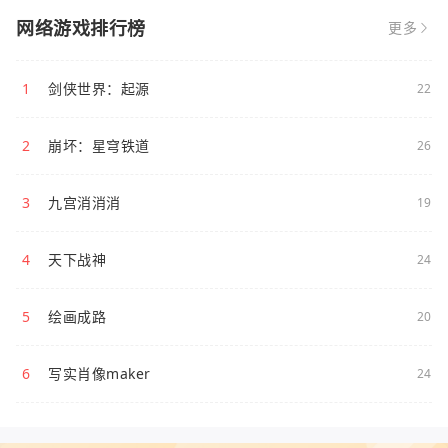
网络游戏排行榜
更多
1
剑侠世界：起源
22
2
崩坏：星穹铁道
26
3
九宫消消消
19
4
天下战神
24
5
绘画成路
20
6
写实肖像maker
24