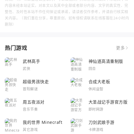
内容未经本站证实，对本文以及其中全部或者部分内容、文字的真实性、完
整性、及时性本站不作任何保证或承诺，请读者仅作参考，并请自行核实相
关内容。（我们重在分享，尊重原创，如有侵权请联系在线客服在24小时内
删除）
热门游戏
更多
武林高手
神仙道高清重制版
武侠
回合
超级男孩快走
合成大老板
冒险解谜
休闲益智
周五夜派对
大圣战记手游官方版
音乐节奏
即时网游
我的世界 Minecraft
刀剑武娘手游
其它游戏
卡牌游戏