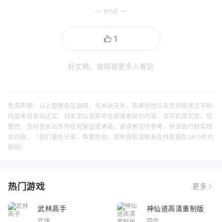
— end —
好文稿，值得被更多人看到
免责声明：以上整理自互联网，与本站无关。其原创性以及文中陈述文字和
内容未经本站证实，对本文以及其中全部或者部分内容、文字的真实性、完
整性、及时性本站不作任何保证或承诺，请读者仅作参考，并请自行核实相
关内容。（我们重在分享，尊重原创，如有侵权请联系在线客服在24小时内
删除）
热门游戏
更多
武林高手
神仙道高清重制版
武侠
回合